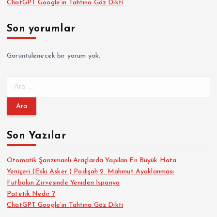
ChatGPT Google’ın Tahtına Göz Dikti
f
Son yorumlar
a
Görüntülenecek bir yorum yok.
l
A
a
r
a
m
m
a
Son Yazılar
a
:
s
Otomatik Şanzımanlı Araçlarda Yapılan En Büyük Hata
Yeniçeri (Eski Asker ) Padişah 2. Mahmut Ayaklanması
Futbolun Zirvesinde Yeniden İspanya
ı
Patetik Nedir ?
ChatGPT Google’ın Tahtına Göz Dikti