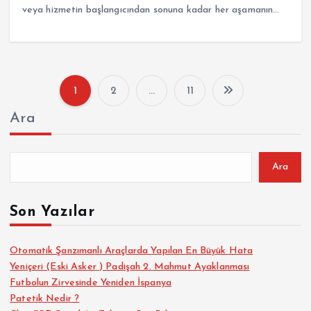
veya hizmetin başlangıcından sonuna kadar her aşamanın…
1
2
…
11
Y
Ara
a
z
Ara
ı
Son Yazılar
s
Otomatik Şanzımanlı Araçlarda Yapılan En Büyük Hata
Yeniçeri (Eski Asker ) Padişah 2. Mahmut Ayaklanması
a
Futbolun Zirvesinde Yeniden İspanya
Patetik Nedir ?
y