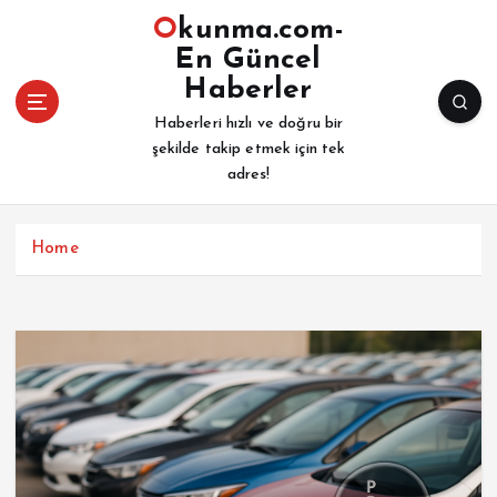
İ
Okunma.com-
ç
En Güncel
e
Haberler
r
i
Haberleri hızlı ve doğru bir
ğ
şekilde takip etmek için tek
e
adres!
a
t
l
Home
a