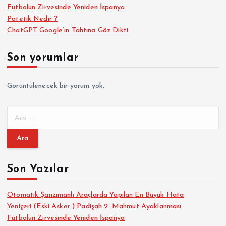
Futbolun Zirvesinde Yeniden İspanya
Patetik Nedir ?
ChatGPT Google’ın Tahtına Göz Dikti
Son yorumlar
Görüntülenecek bir yorum yok.
A
r
a
m
a
Son Yazılar
:
Otomatik Şanzımanlı Araçlarda Yapılan En Büyük Hata
Yeniçeri (Eski Asker ) Padişah 2. Mahmut Ayaklanması
Futbolun Zirvesinde Yeniden İspanya