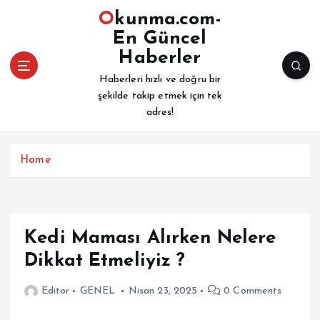
İ
Okunma.com-
ç
En Güncel
e
Haberler
r
i
Haberleri hızlı ve doğru bir
ğ
şekilde takip etmek için tek
e
adres!
a
t
l
Home
a
Kedi Maması Alırken Nelere
Dikkat Etmeliyiz ?
Editor
GENEL
Nisan 23, 2025
0 Comments