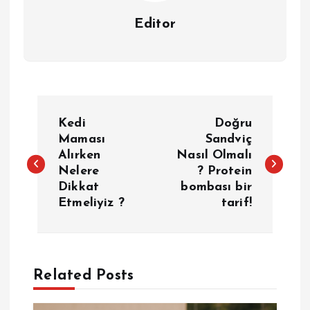
Editor
Y
Kedi
Doğru
a
Maması
Sandviç
Alırken
Nasıl Olmalı
Nelere
? Protein
z
Dikkat
bombası bir
Etmeliyiz ?
tarif!
ı
g
e
Related Posts