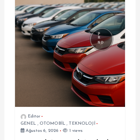
z
i
n
m
e
s
i
Editor
GENEL
,
OTOMOBİL
,
TEKNOLOJİ
Ağustos 6, 2026
1 views