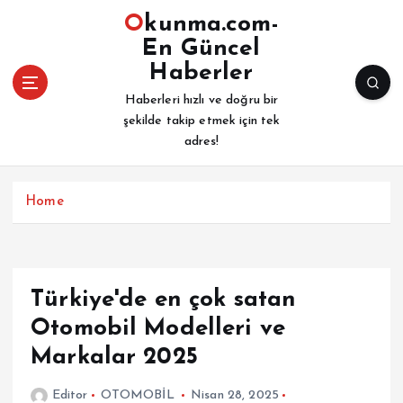
İ
Okunma.com-
ç
En Güncel
e
Haberler
r
i
Haberleri hızlı ve doğru bir
ğ
şekilde takip etmek için tek
e
adres!
a
t
l
Home
a
Türkiye'de en çok satan
Otomobil Modelleri ve
Markalar 2025
Editor
OTOMOBİL
Nisan 28, 2025