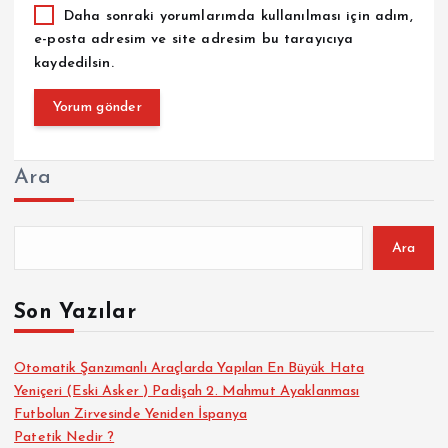
Daha sonraki yorumlarımda kullanılması için adım,
e-posta adresim ve site adresim bu tarayıcıya
kaydedilsin.
Ara
Ara
Son Yazılar
Otomatik Şanzımanlı Araçlarda Yapılan En Büyük Hata
Yeniçeri (Eski Asker ) Padişah 2. Mahmut Ayaklanması
Futbolun Zirvesinde Yeniden İspanya
Patetik Nedir ?