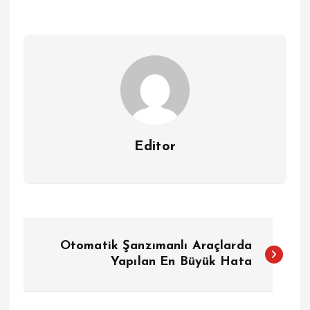
Editor
Y
Otomatik Şanzımanlı Araçlarda
a
Yapılan En Büyük Hata
z