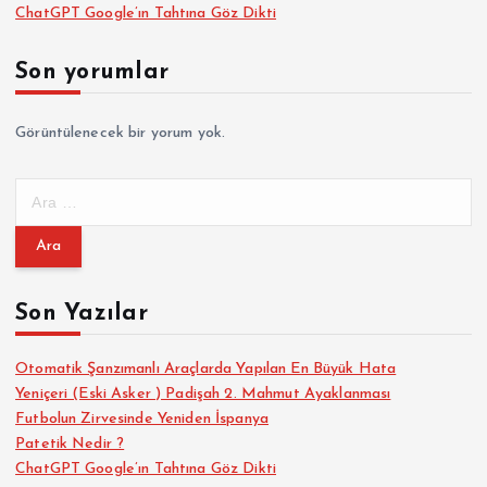
ChatGPT Google’ın Tahtına Göz Dikti
Son yorumlar
Görüntülenecek bir yorum yok.
A
r
a
m
a
Son Yazılar
:
Otomatik Şanzımanlı Araçlarda Yapılan En Büyük Hata
Yeniçeri (Eski Asker ) Padişah 2. Mahmut Ayaklanması
Futbolun Zirvesinde Yeniden İspanya
Patetik Nedir ?
ChatGPT Google’ın Tahtına Göz Dikti