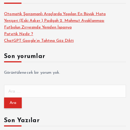
Otomatik Şanzımanlı Araçlarda Yapılan En Büyük Hata
Yeniçeri (Eski Asker ) Padişah 2. Mahmut Ayaklanması
Futbolun Zirvesinde Yeniden İspanya
Patetik Nedir ?
ChatGPT Google’ın Tahtına Göz Dikti
Son yorumlar
Görüntülenecek bir yorum yok.
A
r
a
m
a
Son Yazılar
: