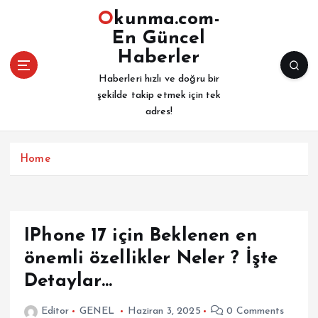
İ
Okunma.com-
ç
En Güncel
e
Haberler
r
i
Haberleri hızlı ve doğru bir
ğ
şekilde takip etmek için tek
e
adres!
a
t
l
Home
a
IPhone 17 için Beklenen en
önemli özellikler Neler ? İşte
Detaylar…
Editor
GENEL
Haziran 3, 2025
0 Comments