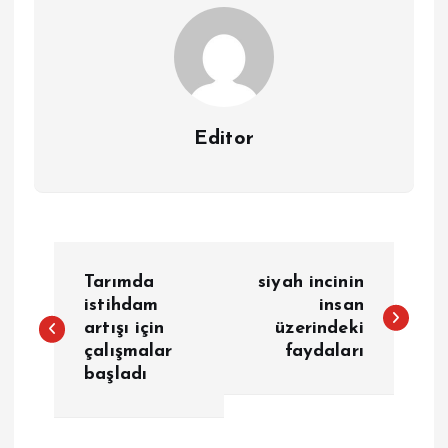
Editor
Y
Tarımda
siyah incinin
a
istihdam
insan
artışı için
üzerindeki
çalışmalar
faydaları
z
başladı
ı