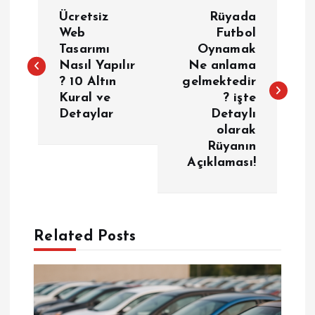
Y
Ücretsiz
Rüyada
a
Web
Futbol
Tasarımı
Oynamak
Nasıl Yapılır
Ne anlama
z
? 10 Altın
gelmektedir
Kural ve
? işte
ı
Detaylar
Detaylı
olarak
g
Rüyanın
Açıklaması!
e
z
Related Posts
i
n
m