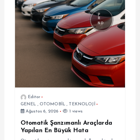
e
s
i
Editor
GENEL
,
OTOMOBİL
,
TEKNOLOJİ
Ağustos 6, 2026
1 views
Otomatik Şanzımanlı Araçlarda
Yapılan En Büyük Hata