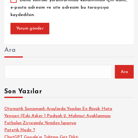
Daha sonraki yorumlarımda kullanılması için adım,
e-posta adresim ve site adresim bu tarayıcıya
kaydedilsin.
Ara
Ara
Son Yazılar
Otomatik Şanzımanlı Araçlarda Yapılan En Büyük Hata
Yeniçeri (Eski Asker ) Padişah 2. Mahmut Ayaklanması
Futbolun Zirvesinde Yeniden İspanya
Patetik Nedir ?
ChatGPT Google’ın Tahtına Göz Dikti