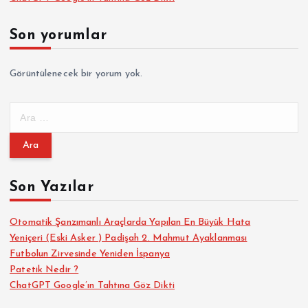
Son yorumlar
Görüntülenecek bir yorum yok.
A
r
a
m
a
Son Yazılar
:
Otomatik Şanzımanlı Araçlarda Yapılan En Büyük Hata
Yeniçeri (Eski Asker ) Padişah 2. Mahmut Ayaklanması
Futbolun Zirvesinde Yeniden İspanya
Patetik Nedir ?
ChatGPT Google’ın Tahtına Göz Dikti