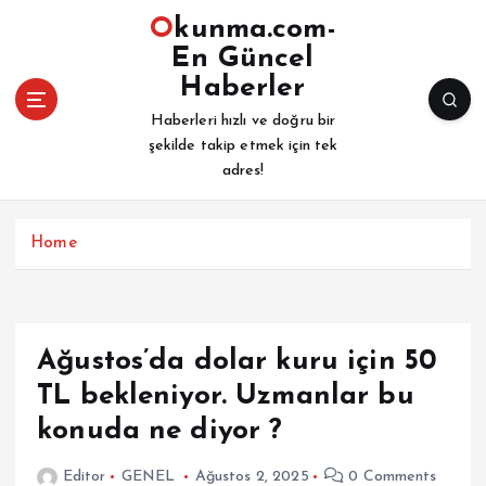
İ
Okunma.com-
ç
En Güncel
e
Haberler
r
i
Haberleri hızlı ve doğru bir
ğ
şekilde takip etmek için tek
e
adres!
a
t
l
Home
a
Ağustos’da dolar kuru için 50
TL bekleniyor. Uzmanlar bu
konuda ne diyor ?
Editor
GENEL
Ağustos 2, 2025
0 Comments