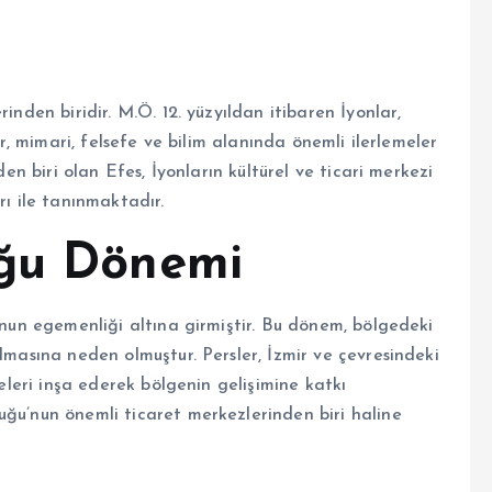
inden biridir. M.Ö. 12. yüzyıldan itibaren İyonlar,
ar, mimari, felsefe ve bilim alanında önemli ilerlemeler
den biri olan Efes, İyonların kültürel ve ticari merkezi
rı ile tanınmaktadır.
uğu Dönemi
u’nun egemenliği altına girmiştir. Bu dönem, bölgedeki
lmasına neden olmuştur. Persler, İzmir ve çevresindeki
jeleri inşa ederek bölgenin gelişimine katkı
uğu’nun önemli ticaret merkezlerinden biri haline