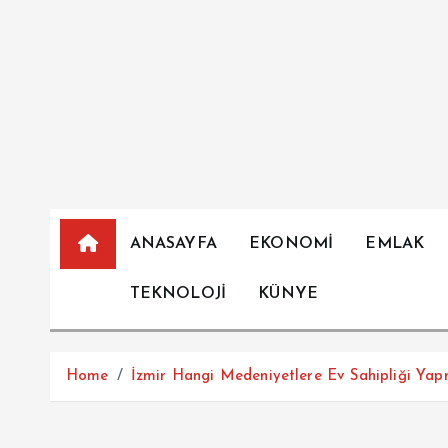
İ
ç
e
r
i
ğ
e
a
t
ANASAYFA
EKONOMİ
EMLAK
l
a
TEKNOLOJİ
KÜNYE
Home
İzmir Hangi Medeniyetlere Ev Sahipliği Yapm