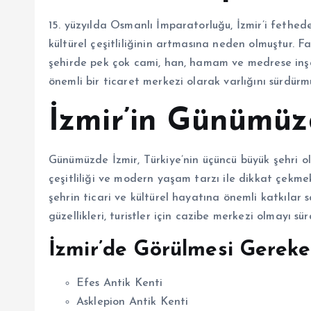
15. yüzyılda Osmanlı İmparatorluğu, İzmir’i fethed
kültürel çeşitliliğinin artmasına neden olmuştur. 
şehirde pek çok cami, han, hamam ve medrese inşa
önemli bir ticaret merkezi olarak varlığını sürdürm
İzmir’in Günümü
Günümüzde İzmir, Türkiye’nin üçüncü büyük şehri olma
çeşitliliği ve modern yaşam tarzı ile dikkat çekme
şehrin ticari ve kültürel hayatına önemli katkılar s
güzellikleri, turistler için cazibe merkezi olmayı sü
İzmir’de Görülmesi Gereken
Efes Antik Kenti
Asklepion Antik Kenti