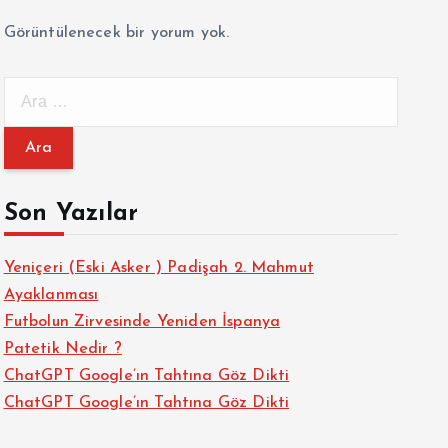
Görüntülenecek bir yorum yok.
A
r
a
m
a
Son Yazılar
:
Yeniçeri (Eski Asker ) Padişah 2. Mahmut
Ayaklanması
Futbolun Zirvesinde Yeniden İspanya
Patetik Nedir ?
ChatGPT Google’ın Tahtına Göz Dikti
ChatGPT Google’ın Tahtına Göz Dikti