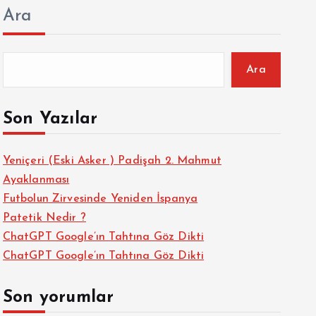
Ara
Ara
Son Yazılar
Yeniçeri (Eski Asker ) Padişah 2. Mahmut
Ayaklanması
Futbolun Zirvesinde Yeniden İspanya
Patetik Nedir ?
ChatGPT Google’ın Tahtına Göz Dikti
ChatGPT Google’ın Tahtına Göz Dikti
Son yorumlar