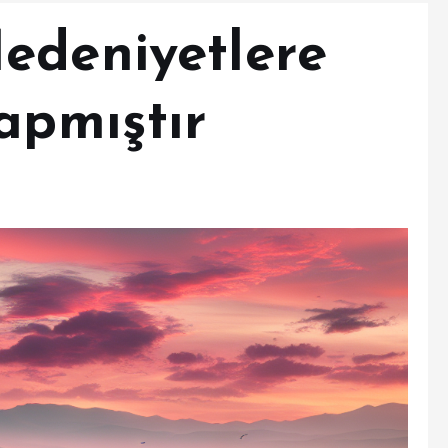
edeniyetlere
apmıştır