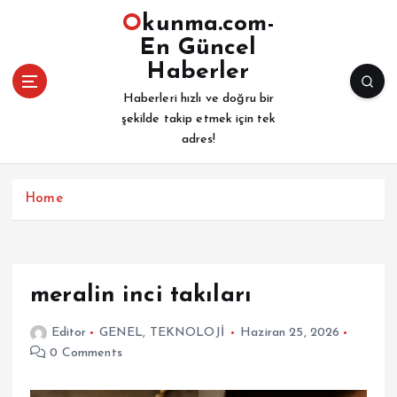
İ
Okunma.com-
ç
En Güncel
e
Haberler
r
i
Haberleri hızlı ve doğru bir
ğ
şekilde takip etmek için tek
e
adres!
a
t
l
Home
a
meralin inci takıları
Editor
GENEL
,
TEKNOLOJİ
Haziran 25, 2026
0 Comments