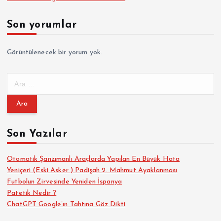
Son yorumlar
Görüntülenecek bir yorum yok.
A
r
a
m
a
Son Yazılar
:
Otomatik Şanzımanlı Araçlarda Yapılan En Büyük Hata
Yeniçeri (Eski Asker ) Padişah 2. Mahmut Ayaklanması
Futbolun Zirvesinde Yeniden İspanya
Patetik Nedir ?
ChatGPT Google’ın Tahtına Göz Dikti