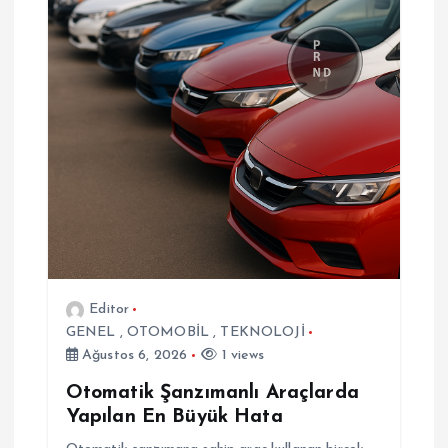
i
n
m
e
s
i
Editor
GENEL
,
OTOMOBİL
,
TEKNOLOJİ
Ağustos 6, 2026
1 views
Otomatik Şanzımanlı Araçlarda
Yapılan En Büyük Hata