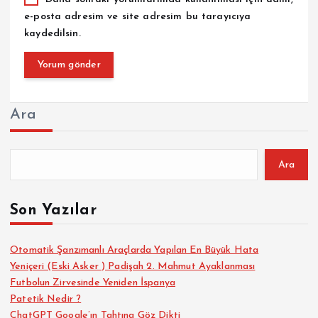
e-posta adresim ve site adresim bu tarayıcıya
kaydedilsin.
Ara
Ara
Son Yazılar
Otomatik Şanzımanlı Araçlarda Yapılan En Büyük Hata
Yeniçeri (Eski Asker ) Padişah 2. Mahmut Ayaklanması
Futbolun Zirvesinde Yeniden İspanya
Patetik Nedir ?
ChatGPT Google’ın Tahtına Göz Dikti