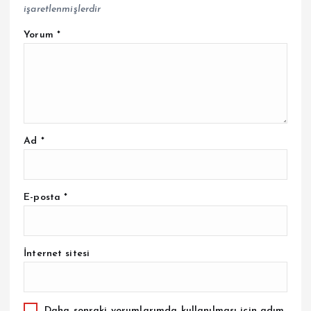
işaretlenmişlerdir
Yorum
*
Ad
*
E-posta
*
İnternet sitesi
Daha sonraki yorumlarımda kullanılması için adım,