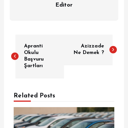
Editor
Y
Apranti
Azizzade
a
Okulu
Ne Demek ?
Başvuru
Şartları
z
ı
g
Related Posts
e
z