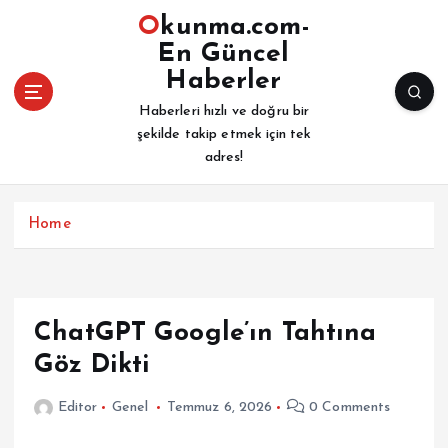
İ
Okunma.com-
ç
En Güncel
e
Haberler
r
i
Haberleri hızlı ve doğru bir
ğ
şekilde takip etmek için tek
e
adres!
a
t
l
Home
a
ChatGPT Google’ın Tahtına
Göz Dikti
Editor
Genel
Temmuz 6, 2026
0 Comments