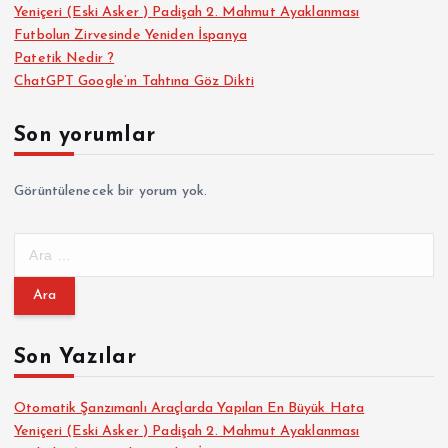
Yeniçeri (Eski Asker ) Padişah 2. Mahmut Ayaklanması
Futbolun Zirvesinde Yeniden İspanya
Patetik Nedir ?
ChatGPT Google’ın Tahtına Göz Dikti
Son yorumlar
Görüntülenecek bir yorum yok.
A
r
a
m
a
Son Yazılar
:
Otomatik Şanzımanlı Araçlarda Yapılan En Büyük Hata
Yeniçeri (Eski Asker ) Padişah 2. Mahmut Ayaklanması